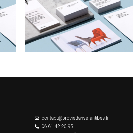
contact@proviedanse-antibes.fr
06 61 42 20 95