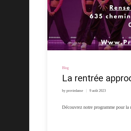
Blog
La rentrée appro
by
proviedanse
9 août 2023
Découvrez notre programme pour la re